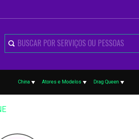
China
Atores e Modelos
Drag Queen
NE