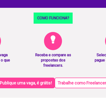
COMO FUNCIONA?
 vaga
Receba e compare as
Selec
 o que
propostas dos
pague 
freelancers.
Publique uma vaga, é grátis!
Trabalhe como Freelance