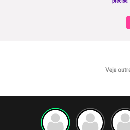
precisa.
Veja outr