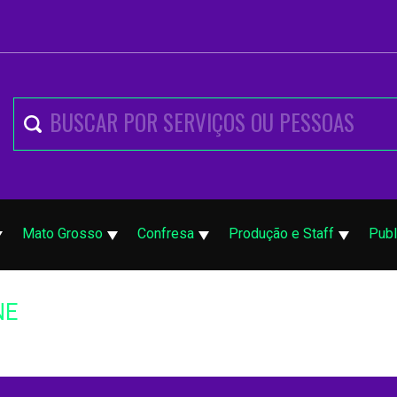
Mato Grosso
Confresa
Produção e Staff
Publ
NE