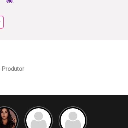
ele.
r
o Produtor