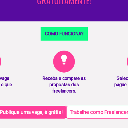
GRATUITAMENTE!
COMO FUNCIONA?
 vaga
Receba e compare as
Selec
 o que
propostas dos
pague 
freelancers.
Publique uma vaga, é grátis!
Trabalhe como Freelance