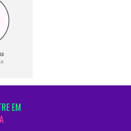
na
UE
TRE EM
A