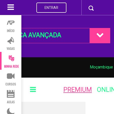
ENTRAR
INÍCIO
BUSCA AVANÇADA
VAGAS
MINHA REDE
Moçambique
CURSOS
PREMIUM
ONLI
AULAS