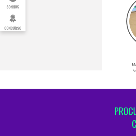
SONHOS
CONCURSO
M
A
PROCU