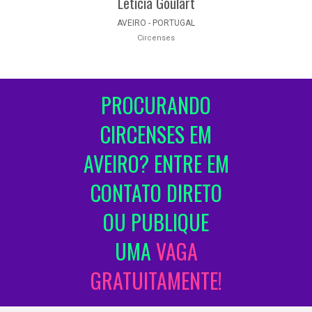
Letícia Goulart
AVEIRO - PORTUGAL
Circenses
PROCURANDO
CIRCENSES EM
AVEIRO? ENTRE EM
CONTATO DIRETO
OU PUBLIQUE
UMA
VAGA
GRATUITAMENTE!