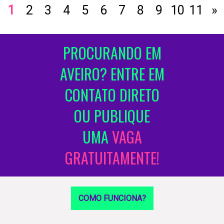
1
2
3
4
5
6
7
8
9
10
11
»
PROCURANDO EM
AVEIRO? ENTRE EM
CONTATO DIRETO
OU PUBLIQUE
UMA
VAGA
GRATUITAMENTE!
COMO FUNCIONA?