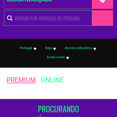
Portugal
Beja
Atores e Modelos
Sósia Cover
PREMIUM
ONLINE
PROCURANDO