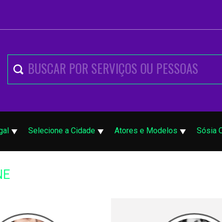
gal
Selecione a Cidade
Atores e Modelos
Sósia 
NE