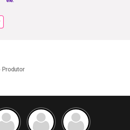
ele.
r
o Produtor