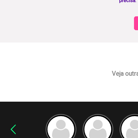
precisa.
Veja outr