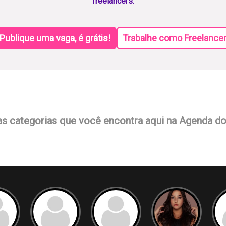
freelancers.
Publique uma vaga, é grátis!
Trabalhe como Freelance
as categorias que você encontra aqui na Agenda d