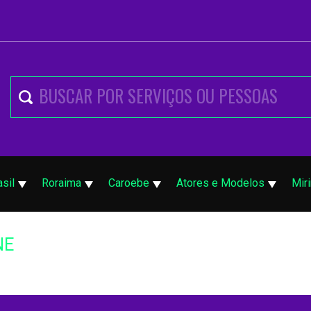
asil
Roraima
Caroebe
Atores e Modelos
Mir
NE