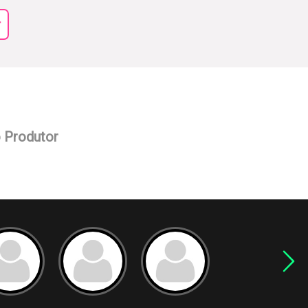
r
o Produtor