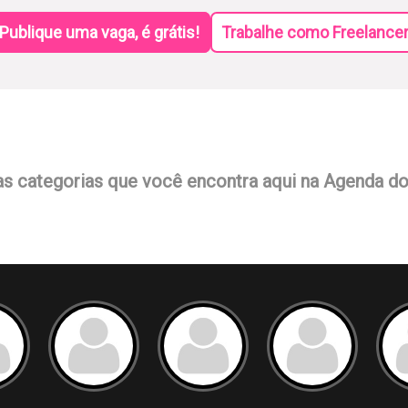
Publique uma vaga, é grátis!
Trabalhe como Freelance
as categorias que você encontra aqui na Agenda d