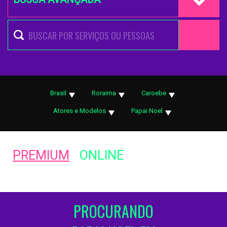
Brasil
Roraima
Caroebe
Atores e Modelos
Papai Noel
PREMIUM
ONLINE
PROCURANDO