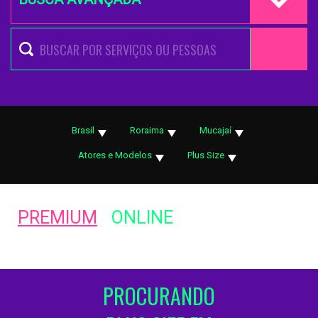
Brasil
Roraima
Mucajaí
Atores e Modelos
Plus Size
PREMIUM
ONLINE
PROCURANDO