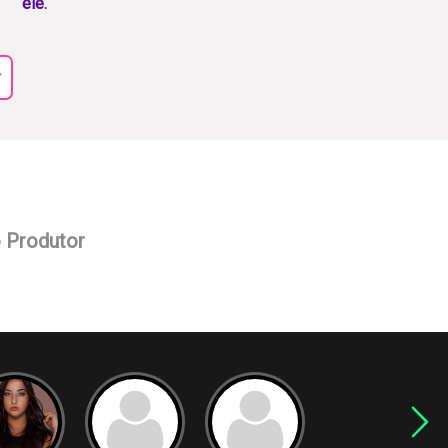
ele.
r
o Produtor