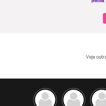
precisa.
Veja outr