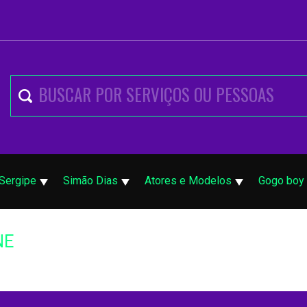
Sergipe
Simão Dias
Atores e Modelos
Gogo boy 
NE