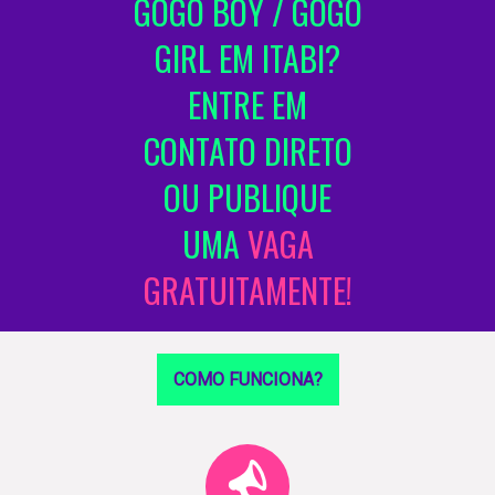
GOGO BOY / GOGO
GIRL EM ITABI?
ENTRE EM
CONTATO DIRETO
OU PUBLIQUE
UMA
VAGA
GRATUITAMENTE!
COMO FUNCIONA?