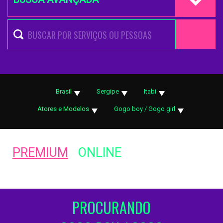
Brasil
Sergipe
Itabi
Atores e Modelos
Gogo boy / Gogo girl
PREMIUM
ONLINE
PROCURANDO