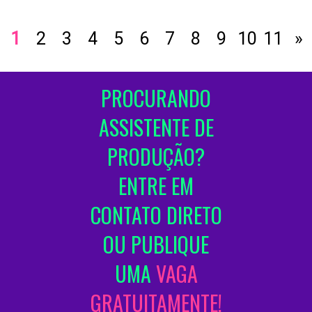
1
2
3
4
5
6
7
8
9
10
11
»
PROCURANDO
ASSISTENTE DE
PRODUÇÃO?
ENTRE EM
CONTATO DIRETO
OU PUBLIQUE
UMA
VAGA
GRATUITAMENTE!