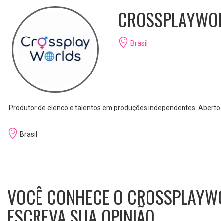
CROSSPLAYWO
Brasil
Produtor de elenco e talentos em produções independentes. Aberto 
Brasil
VOCÊ CONHECE O CROSSPLAYW
ESCREVA SUA OPINIÃO