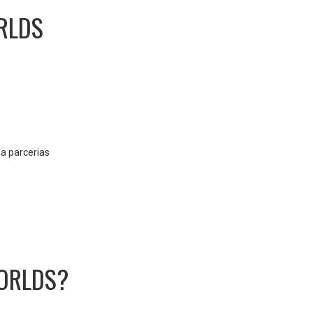
RLDS
a parcerias
ORLDS?