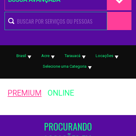
Brasil
Acre
Tarauacá
Locações
Selecione uma Categoria
PREMIUM
ONLINE
PROCURANDO