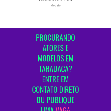
TARAUACÁ - AC - BRASIL
Modelo
PROCURANDO
ATORES E
MODELOS EM
TARAUACÁ?
ENTRE EM
CONTATO DIRETO
OU PUBLIQUE
UMA
VAGA