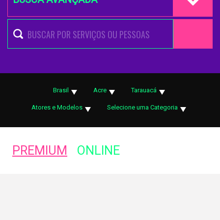
Brasil
Acre
Tarauacá
Atores e Modelos
Selecione uma Categoria
PREMIUM
ONLINE