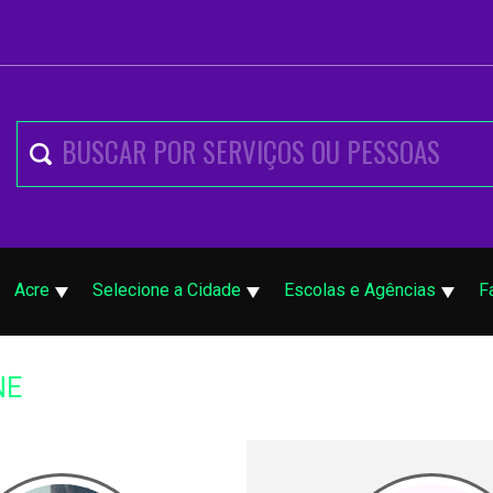
Acre
Selecione a Cidade
Escolas e Agências
F
NE