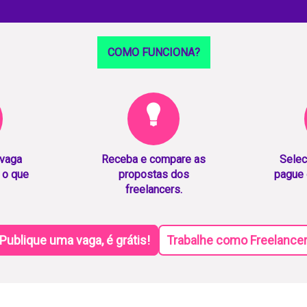
COMO FUNCIONA?
 vaga
Receba e compare as
Selec
 o que
propostas dos
pague 
freelancers.
Publique uma vaga, é grátis!
Trabalhe como Freelance