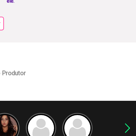
ele.
r
o Produtor