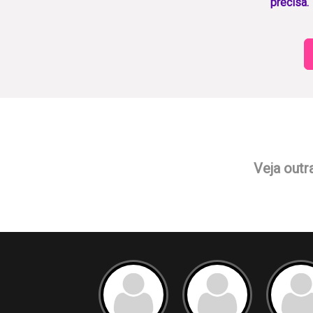
precisa.
Veja outr