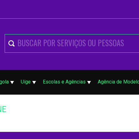
gola
Uíge
Escolas e Agências
Agência de Model
NE