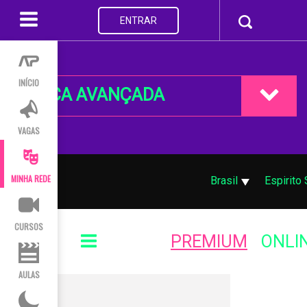
ENTRAR
INÍCIO
BUSCA AVANÇADA
VAGAS
MINHA REDE
Brasil
Espirito
CURSOS
PREMIUM
ONLI
AULAS