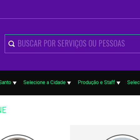
 Santo
Selecione a Cidade
Produção e Staff
Selec
NE