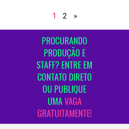
1
2
»
PROCURANDO
PRODUÇÃO E
STAFF? ENTRE EM
CONTATO DIRETO
OU PUBLIQUE
UMA
VAGA
GRATUITAMENTE!