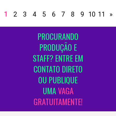
1
2
3
4
5
6
7
8
9
10
11
»
PROCURANDO
PRODUÇÃO E
STAFF? ENTRE EM
CONTATO DIRETO
OU PUBLIQUE
UMA
VAGA
GRATUITAMENTE!