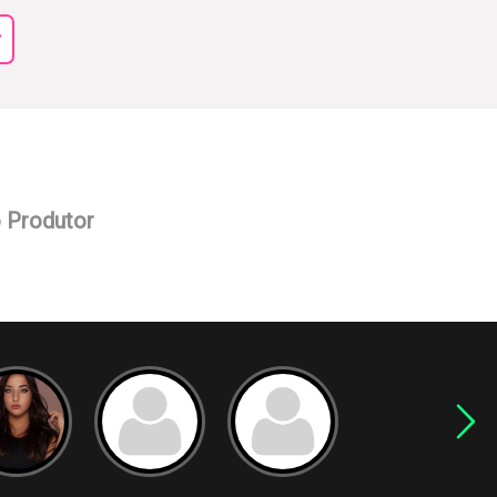
r
o Produtor