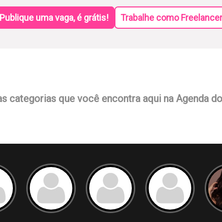
Publique uma vaga, é grátis!
Trabalhe como Freelance
as categorias que você encontra aqui na Agenda d