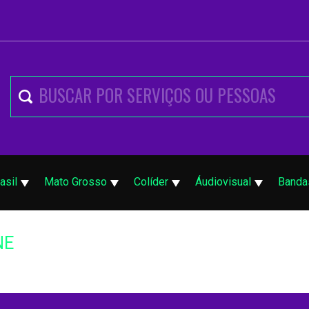
asil
Mato Grosso
Colíder
Áudiovisual
Banda
NE