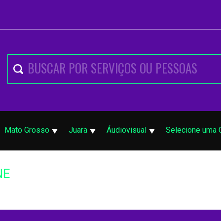
Mato Grosso
Juara
Áudiovisual
Selecione uma 
NE