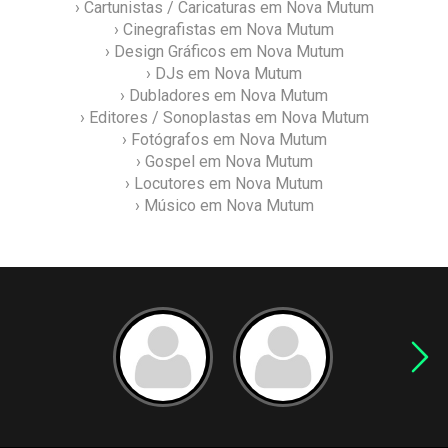
› Cartunistas / Caricaturas em Nova Mutum
› Cinegrafistas em Nova Mutum
› Design Gráficos em Nova Mutum
› DJs em Nova Mutum
› Dubladores em Nova Mutum
› Editores / Sonoplastas em Nova Mutum
› Fotógrafos em Nova Mutum
› Gospel em Nova Mutum
› Locutores em Nova Mutum
› Músico em Nova Mutum