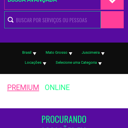
Brasil
Mato Grosso
Juscimeira
Locações
Selecione uma Categoria
PREMIUM
ONLINE
PROCURANDO