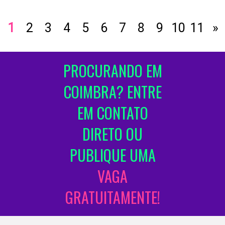
1
2
3
4
5
6
7
8
9
10
11
»
PROCURANDO EM
COIMBRA? ENTRE
EM CONTATO
DIRETO OU
PUBLIQUE UMA
VAGA
GRATUITAMENTE!