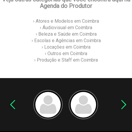
Agenda do Produtor
› Atores e Modelos em Coimbra
› Áudiovisual em Coimbra
› Beleza e Saúde em Coimbra
› Escolas e Agências em Coimbra
› Locações em Coimbra
› Outros em Coimbra
› Produção e Staff em Coimbra