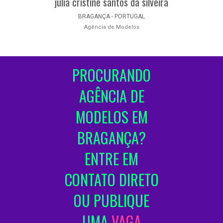
julia cristine santos da silveira
BRAGANÇA - PORTUGAL
Agência de Modelos
PROCURANDO
AGÊNCIA DE
MODELOS EM
BRAGANÇA?
ENTRE EM
CONTATO DIRETO
OU PUBLIQUE
UMA
VAGA