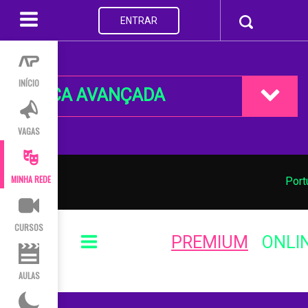
ENTRAR
INÍCIO
BUSCA AVANÇADA
VAGAS
MINHA REDE
Port
CURSOS
PREMIUM
ONLI
AULAS