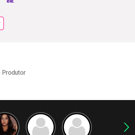
ele.
r
o Produtor