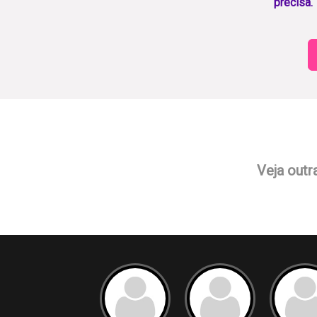
precisa.
Veja outr