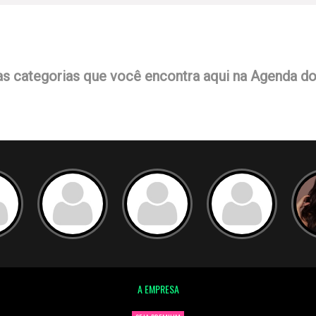
as categorias que você encontra aqui na Agenda d
A EMPRESA