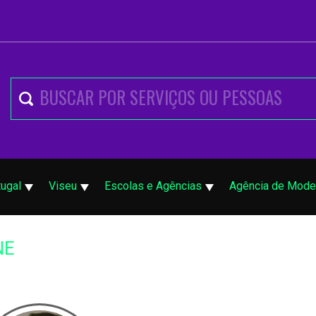
tugal
Viseu
Escolas e Agências
Agência de Mode
NE