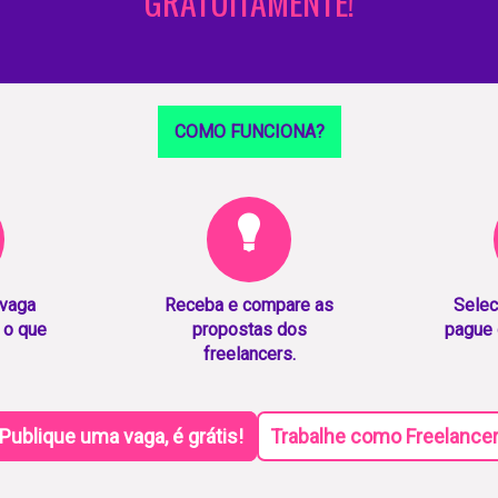
GRATUITAMENTE!
COMO FUNCIONA?
 vaga
Receba e compare as
Selec
 o que
propostas dos
pague 
freelancers.
Publique uma vaga, é grátis!
Trabalhe como Freelance