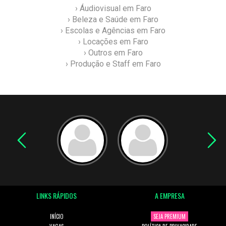
› Áudiovisual em Faro
› Beleza e Saúde em Faro
› Escolas e Agências em Faro
› Locações em Faro
› Outros em Faro
› Produção e Staff em Faro
LINKS RÁPIDOS
A EMPRESA
INÍCIO
SEJA PREMIUM