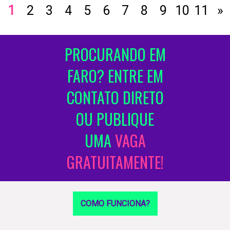
1
2
3
4
5
6
7
8
9
10
11
»
PROCURANDO EM
FARO? ENTRE EM
CONTATO DIRETO
OU PUBLIQUE
UMA
VAGA
GRATUITAMENTE!
COMO FUNCIONA?