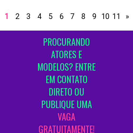
1
2
3
4
5
6
7
8
9
10
11
»
PROCURANDO
ATORES E
MODELOS? ENTRE
EM CONTATO
DIRETO OU
PUBLIQUE UMA
VAGA
GRATUITAMENTE!