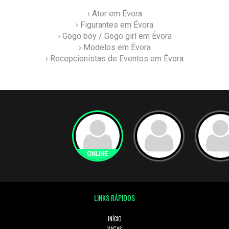
› Ator em Évora
› Figurantes em Évora
› Gogo boy / Gogo girl em Évora
› Modelos em Évora
› Recepcionistas de Eventos em Évora
LINKS RÁPIDOS
INÍCIO
VAGAS