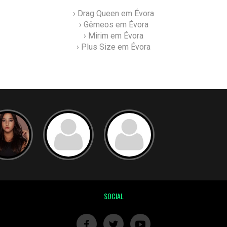
› Drag Queen em Évora
› Gêmeos em Évora
› Mirim em Évora
› Plus Size em Évora
SOCIAL