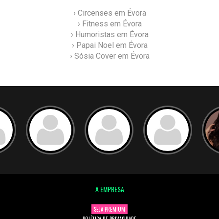
› Circenses em Évora
› Fitness em Évora
› Humoristas em Évora
› Papai Noel em Évora
› Sósia Cover em Évora
A EMPRESA
SEJA PREMIUM
POLÍTICA DE PRIVACIDADE