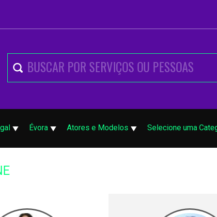
gal
Évora
Atores e Modelos
Selecione uma Cate
NE