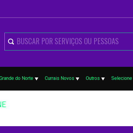
 Grande do Norte
Currais Novos
Outros
Selecione
NE