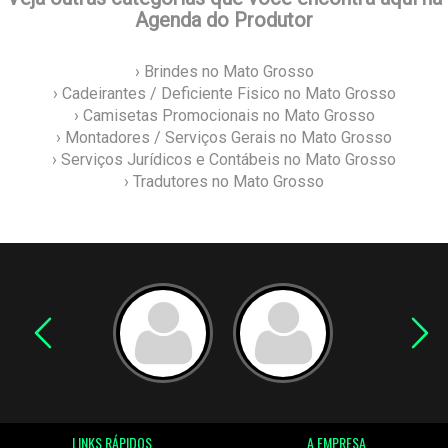
Agenda do Produtor
› Brindes no Mato Grosso
› Cadeirantes / Deficiente Fisico no Mato Grosso
› Camisetas Promocionais no Mato Grosso
› Montadores / Serviços Gerais no Mato Grosso
› Serviços Jurídicos e Contábeis no Mato Grosso
› Tradutores no Mato Grosso
LINKS RÁPIDOS
A EMPRESA