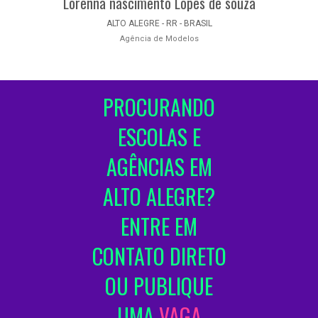
Lorenna nascimento Lopes de souza
ALTO ALEGRE - RR - BRASIL
Agência de Modelos
PROCURANDO
ESCOLAS E
AGÊNCIAS EM
ALTO ALEGRE?
ENTRE EM
CONTATO DIRETO
OU PUBLIQUE
UMA
VAGA