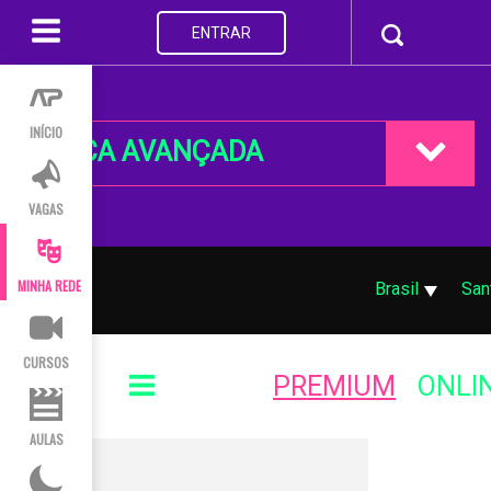
ENTRAR
INÍCIO
BUSCA AVANÇADA
VAGAS
MINHA REDE
Brasil
San
CURSOS
PREMIUM
ONLI
AULAS