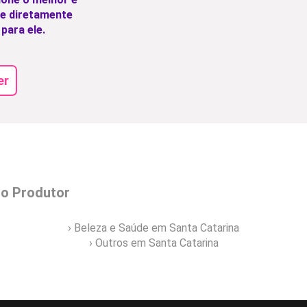
e diretamente
para ele.
er
do Produtor
› Beleza e Saúde em Santa Catarina
› Outros em Santa Catarina