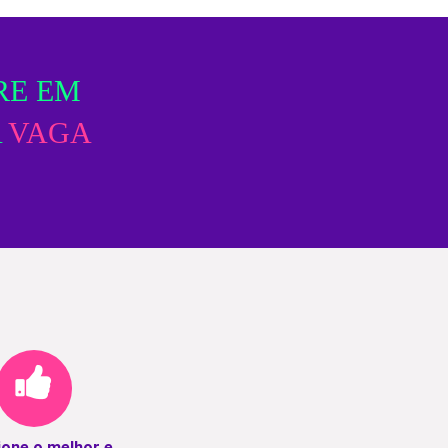
RE EM
A
VAGA
ione o melhor e