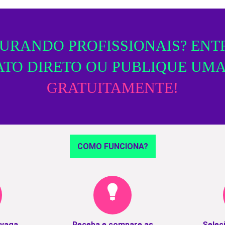
URANDO PROFISSIONAIS? ENT
TO DIRETO OU PUBLIQUE UM
GRATUITAMENTE!
COMO FUNCIONA?
 vaga
Receba e compare as
Selec