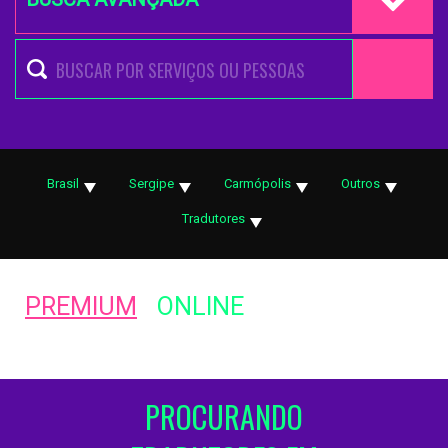
Brasil
Sergipe
Carmópolis
Outros
Tradutores
PREMIUM
ONLINE
PROCURANDO