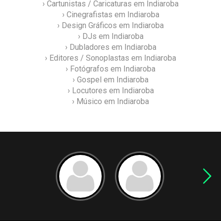
› Cartunistas / Caricaturas em Indiaroba
› Cinegrafistas em Indiaroba
› Design Gráficos em Indiaroba
› DJs em Indiaroba
› Dubladores em Indiaroba
› Editores / Sonoplastas em Indiaroba
› Fotógrafos em Indiaroba
› Gospel em Indiaroba
› Locutores em Indiaroba
› Músico em Indiaroba