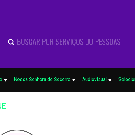
e
Nossa Senhora do Socorro
Áudiovisual
Selecio
NE