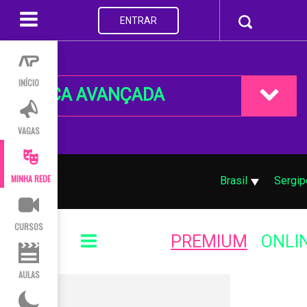
ENTRAR
INÍCIO
BUSCA AVANÇADA
VAGAS
MINHA REDE
Brasil
Sergip
CURSOS
PREMIUM
ONLI
AULAS