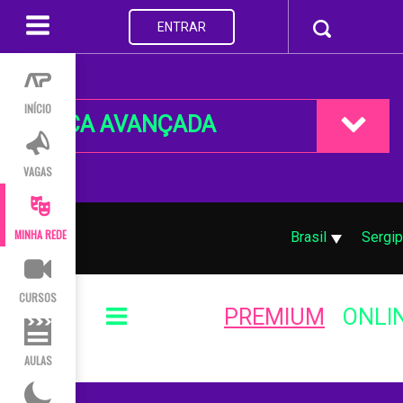
ENTRAR
INÍCIO
BUSCA AVANÇADA
VAGAS
MINHA REDE
Brasil
Sergi
CURSOS
PREMIUM
ONLI
AULAS