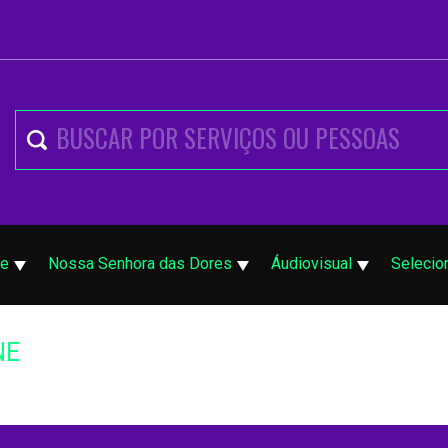
pe
Nossa Senhora das Dores
Áudiovisual
Selecio
NE