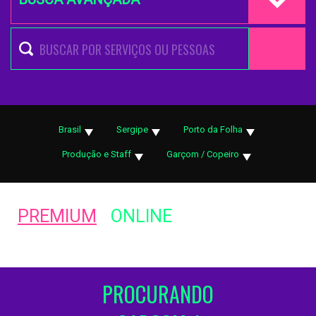
Brasil
Sergipe
Porto da Folha
Produção e Staff
Garçom / Copeiro
PREMIUM
ONLINE
PROCURANDO