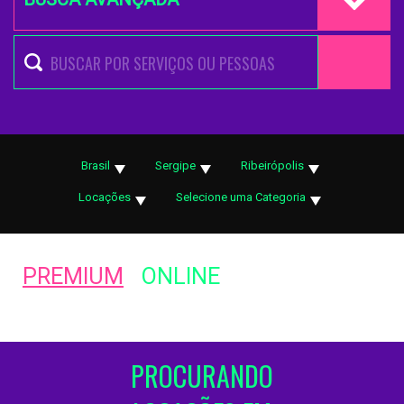
Brasil
Sergipe
Ribeirópolis
Locações
Selecione uma Categoria
PREMIUM
ONLINE
PROCURANDO