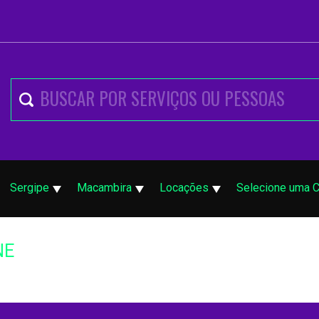
Sergipe
Macambira
Locações
Selecione uma C
NE