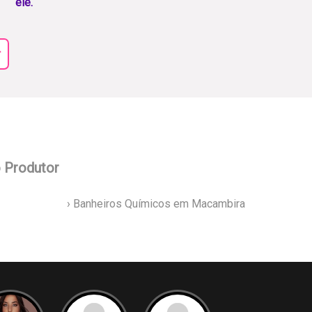
ele.
r
o Produtor
› Banheiros Químicos em Macambira