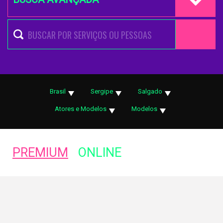
Brasil
Sergipe
Salgado
Atores e Modelos
Modelos
PREMIUM
ONLINE