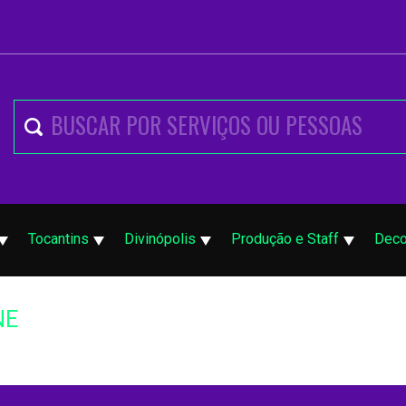
Tocantins
Divinópolis
Produção e Staff
Deco
NE