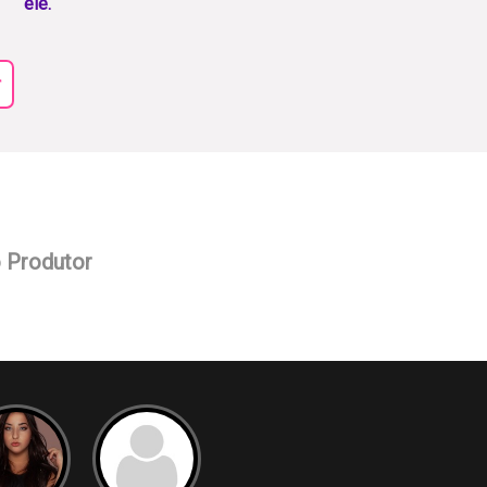
ele.
r
o Produtor