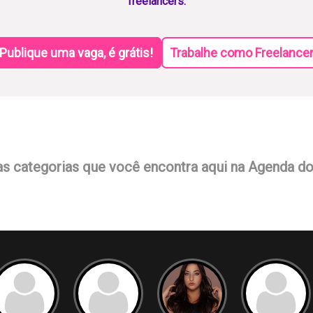
freelancers.
Publique uma vaga, é grátis!
Trabalhe como Freelance
as categorias que você encontra aqui na Agenda d