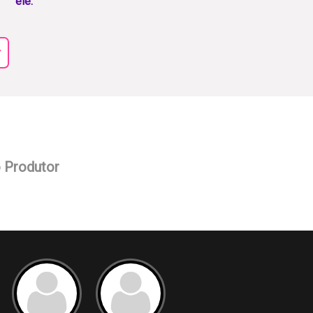
ele.
r
o Produtor