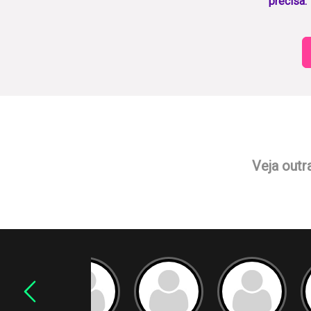
precisa.
Veja outr