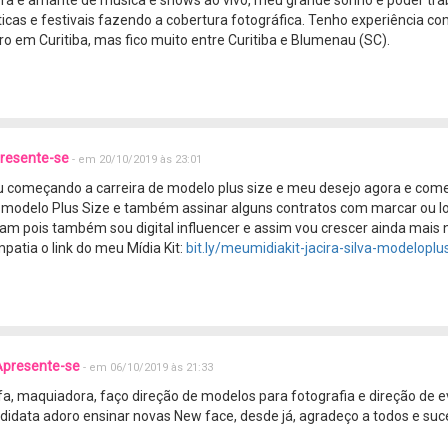
ticas e festivais fazendo a cobertura fotográfica. Tenho experiência c
 em Curitiba, mas fico muito entre Curitiba e Blumenau (SC).
presente-se
- em 20/10/2019 às 23:01
ou começando a carreira de modelo plus size e meu desejo agora e com
modelo Plus Size e também assinar alguns contratos com marcar ou loj
m pois também sou digital influencer e assim vou crescer ainda mais 
patia o link do meu Mídia Kit:
bit.ly/meumidiakit-jacira-silva-modeloplu
Apresente-se
- em 06/10/2019 às 21:33
fa, maquiadora, faço direção de modelos para fotografia e direção de 
didata adoro ensinar novas New face, desde já, agradeço a todos e suc