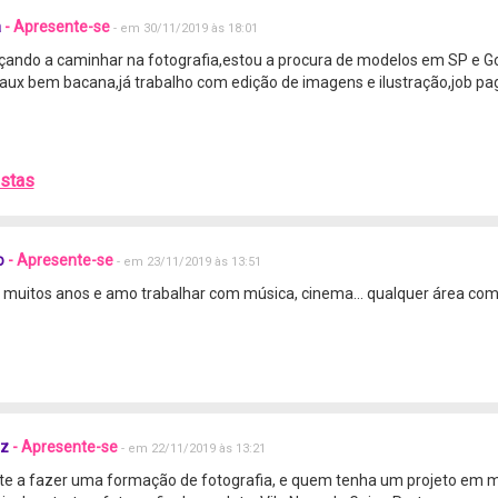
a
- Apresente-se
- em 30/11/2019 às 18:01
ando a caminhar na fotografia,estou a procura de modelos em SP e G
ux bem bacana,já trabalho com edição de imagens e ilustração,job pa
ostas
o
- Apresente-se
- em 23/11/2019 às 13:51
 muitos anos e amo trabalhar com música, cinema... qualquer área com
ez
- Apresente-se
- em 22/11/2019 às 13:21
te a fazer uma formação de fotografia, e quem tenha um projeto em