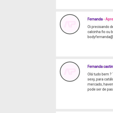
Fernanda
- Apr
Oi precisando d
calcinha fio ou 
bodyfernanda@
Fernanda casti
Olá tudo bem ? 
sexy, para catá
mercado, havendo
pode ser de pa