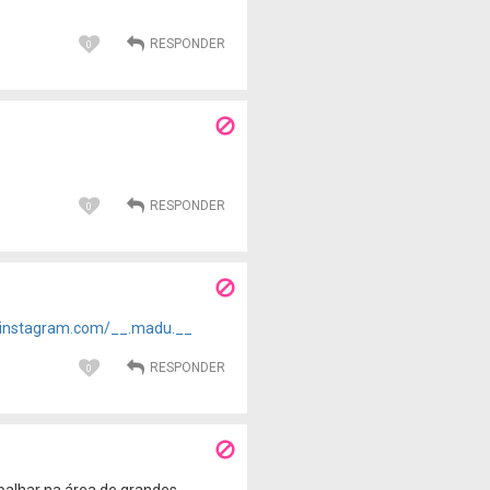
0
0
instagram.com/__.madu.__
0
balhar na área de grandes