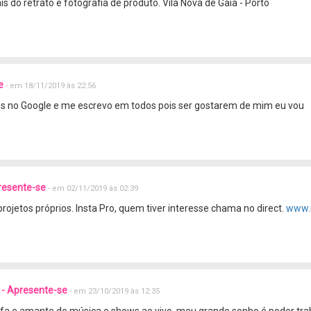
 do retrato e fotografia de produto. Vila Nova de Gaia - Porto
se
- em 18/11/2019 às 22:56
as no Google e me escrevo em todos pois ser gostarem de mim eu vou
resente-se
- em 02/11/2019 às 02:39
projetos próprios. Insta Pro, quem tiver interesse chama no direct.
www.
- Apresente-se
- em 23/10/2019 às 12:35
afa e amante de música e shows ao vivo, meu grande sonho é poder tra