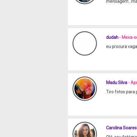
mensagem...mais
dudah
- Mexa-
eu procura vag
Madu Silva
- Ap
Tiro fotos para 
Carolina Soares
Olá, sou fotógr