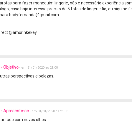
garotas para fazer manequim lingerie, não e necessário experiência so
logo, caso haja interesse preciso de 5 fotos de lingerie fio, ou biquine fi
r para bodyfernanda@gmail.com
irect @amorinkekey
- Objetivo
- em 31/01/2020 às 21:08
outras perspectivas e belezas.
- Apresente-se
- em 31/01/2020 às 21:08
ar tudo com novos olhos.