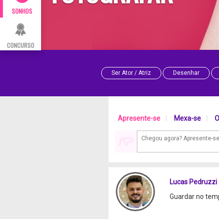
SONHOS
CONCURSO
Ser Ator / Atriz
Desenhar
Apresente-se
|
Mexa-se
|
O
Lucas Pedruzzi
Guardar no temp