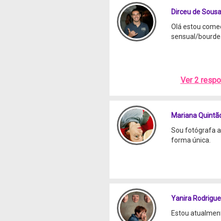
Dirceu de Sous
Olá estou começ
sensual/bourdea
Ver 2 resp
Mariana Quintã
Sou fotógrafa a
forma única.
Yanira Rodrigu
Estou atualmen