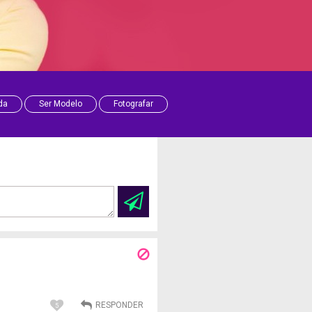
da
Ser Modelo
Fotografar
5