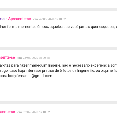
ma.
- Apresente-se
- em 26/06/2020 às 18:02
lhor forma momentos únicos, aqueles que você jamais quer esquecer, 
esente-se
- em 23/03/2020 às 20:48
garotas para fazer manequim lingerie, não e necessário experiência so
logo, caso haja interesse preciso de 5 fotos de lingerie fio, ou biquine fi
r para bodyfernanda@gmail.com
esente-se
- em 02/02/2020 às 18:32