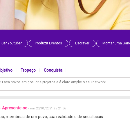
Ser Youtuber
Produzir Eventos
Escrever
Montar uma Ban
bjetivo
|
Tropeço
|
Conquista
|
- Apresente-se
- em 20/01/2021 às 21:36
o, memórias de um povo, sua realidade e de seus locais.