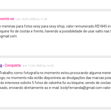
esente-se
- em 16/01/2020 às 11:04
e meninas para fotos sexy para sexy shop, valor remunerado R$1845 in
biquine fio de costas e frente, havendo a possibilidade de usar salto nas
gmail.com
ng
- Conquista
- em 11/01/2020 às 16:22
Trabalho como fotografa no momento estou procurando alguma menina p
logo, no momento não estão disponíveis as divulgações das marcas poi
 interesse solicito 5 fotos de calcinha fio ou biiquine, sendo de costas 
ssado, enviando diretamente ao e-mail: bodyfernanda@gmail.com valo