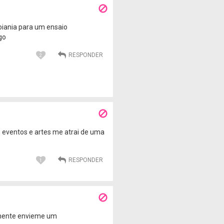
oiania para um ensaio
go
2
 eventos e artes me atrai de uma
1
 mente envieme um