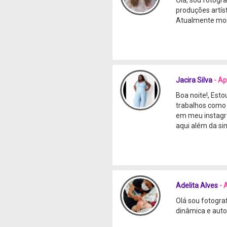
produções artís
Atualmente moro
Jacira Silva
- A
Boa noite!, Est
trabalhos como 
em meu instagra
aqui além da sim
Adelita Alves
- 
Olá sou fotogra
dinâmica e auto