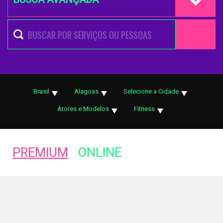
Brasil
Alagoas
Selecione a Cidade
Atores e Modelos
Fitness
PREMIUM
ONLINE