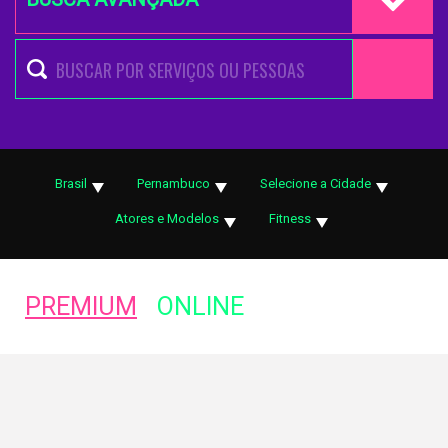
Brasil
Pernambuco
Selecione a Cidade
Atores e Modelos
Fitness
PREMIUM
ONLINE