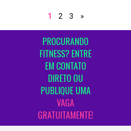
1
2
3
»
PROCURANDO
FITNESS? ENTRE
EM CONTATO
DIRETO OU
PUBLIQUE UMA
VAGA
GRATUITAMENTE!